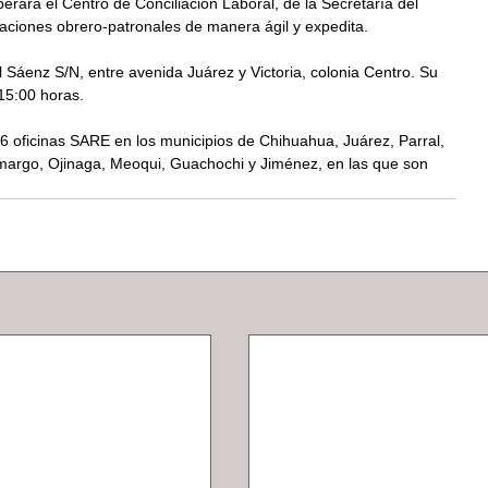
erará el Centro de Conciliación Laboral, de la Secretaría del 
ciaciones obrero-patronales de manera ágil y expedita.
 Sáenz S/N, entre avenida Juárez y Victoria, colonia Centro. Su 
 15:00 horas.
 6 oficinas SARE en los municipios de Chihuahua, Juárez, Parral, 
argo, Ojinaga, Meoqui, Guachochi y Jiménez, en las que son 