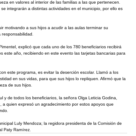
ueza en valores al interior de las familias a las que pertenecen. 
e integrarán a distintas actividades en el municipio, por ello es 
uir motivando a sus hijos a acudir a las aulas terminar su 
 responsabilidad. 
 Pimentel, explicó que cada uno de los 780 beneficiarios recibirá 
 este año, recibiendo en este evento las tarjetas bancarias para 
con este programa, es evitar la deserción escolar. Llamó a los 
tidad en sus vidas, para que sus hijos lo repliquen. Afirmó que la 
eza de sus hijos. 
l y de todos los beneficiarios, la señora Olga Leticia Godina, 
ez, a quien expresó un agradecimiento por estos apoyos que 
ndo. 
unicipal Luly Mendoza; la regidora presidenta de la Comisión de 
al Paty Ramírez.