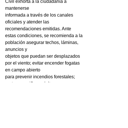
Civil exhorta a la ciudadanía a 
mantenerse
informada a través de los canales 
oficiales y atender las 
recomendaciones emitidas. Ante
estas condiciones, se recomienda a la 
población asegurar techos, láminas, 
anuncios y
objetos que puedan ser desplazados 
por el viento; evitar encender fogatas 
en campo abierto
para prevenir incendios forestales; 
proteger a niños, adultos mayores y 
personas vulnerables
de las bajas temperaturas; y mantener 
ventiladas las viviendas al utilizar 
calentones de gas o
leña para prevenir intoxicaciones por 
monóxido de carbono. Asimismo, se 