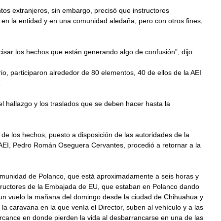
ntos extranjeros, sin embargo, precisó que instructores 
en la entidad y en una comunidad aledaña, pero con otros fines, 
cisar los hechos que están generando algo de confusión”, dijo.
io, participaron alrededor de 80 elementos, 40 de ellos de la AEI 
.
el hallazgo y los traslados que se deben hacer hasta la 
.
de los hechos, puesto a disposición de las autoridades de la 
la AEI, Pedro Román Oseguera Cervantes, procedió a retornar a la 
comunidad de Polanco, que está aproximadamente a seis horas y 
nstructores de la Embajada de EU, que estaban en Polanco dando 
 un vuelo la mañana del domingo desde la ciudad de Chihuahua y 
 la caravana en la que venía el Director, suben al vehículo y a las 
cance en donde pierden la vida al desbarrancarse en una de las 