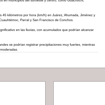
 en municipios del suroeste y centro, como Guachochi, 
s 45 kilómetros por hora (km/h) en Juárez, Ahumada, Jiménez y 
Cuauhtémoc, Parral y San Francisco de Conchos. 
nificativo en las lluvias, con acumulados que podrían alcanzar 
des se podrían registrar precipitaciones muy fuertes, mientras 
 moderadas.