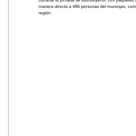
Durante la jornada se distribuyeron 189 paquetes a
manera directa a 486 personas del municipio, como
región.