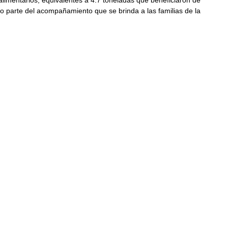
limentarios, equivalentes a 4.7 toneladas que beneficiaron de 
 parte del acompañamiento que se brinda a las familias de la 