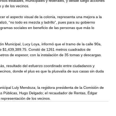
ursos estatales, municipales y federales, y desde luego acciones 
 y de los vecinos.
 el aspecto visual de la colonia, representa una mejora a la 
alizó, “no todo es mezcla y ladrillo”, pues para su gobierno 
rogramas sociales en beneficio de las personas que más lo 
ón Municipal, Lucy Loya, informó que el tramo de la calle 90a, 
l de $1,439,389.75. Constó de 1261 metros cuadrados de 
etros de espesor, con la instalación de 35 tomas y descargas. 
s, resultado del esfuerzo coordinado entre ciudadanos y 
ecinos, donde el plus es que la plusvalía de sus casas sin duda 
unicipal Luly Mendoza; la regidora presidenta de la Comisión de 
ras Públicas, Hugo Delgado; el recaudador de Rentas, Édgar 
representación de los vecinos.