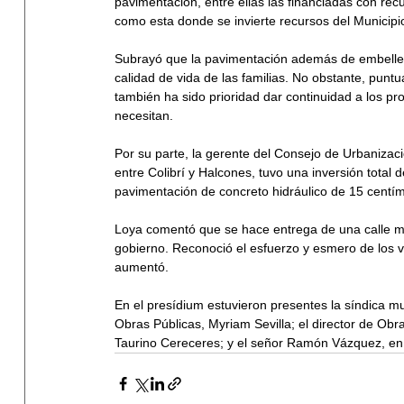
pavimentación, entre ellas las financiadas con rec
como esta donde se invierte recursos del Municipio
Subrayó que la pavimentación además de embellecer
calidad de vida de las familias. No obstante, puntu
también ha sido prioridad dar continuidad a los p
necesitan.
Por su parte, la gerente del Consejo de Urbanizaci
entre Colibrí y Halcones, tuvo una inversión tota
pavimentación de concreto hidráulico de 15 centím
Loya comentó que se hace entrega de una calle má
gobierno. Reconoció el esfuerzo y esmero de los v
aumentó. 
En el presídium estuvieron presentes la síndica m
Obras Públicas, Myriam Sevilla; el director de Ob
Taurino Cereceres; y el señor Ramón Vázquez, en 