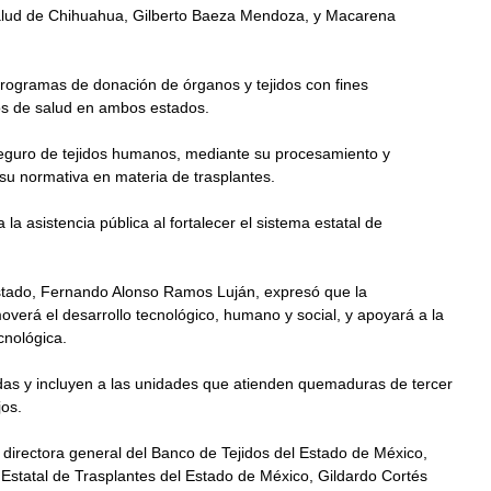
Salud de Chihuahua, Gilberto Baeza Mendoza, y Macarena 
s programas de donación de órganos y tejidos con fines 
cios de salud en ambos estados.
eguro de tejidos humanos, mediante su procesamiento y 
 su normativa en materia de trasplantes.
la asistencia pública al fortalecer el sistema estatal de 
 Estado, Fernando Alonso Ramos Luján, expresó que la 
moverá el desarrollo tecnológico, humano y social, y apoyará a la 
cnológica.  
as y incluyen a las unidades que atienden quemaduras de tercer 
os. 
a directora general del Banco de Tejidos del Estado de México, 
o Estatal de Trasplantes del Estado de México, Gildardo Cortés 