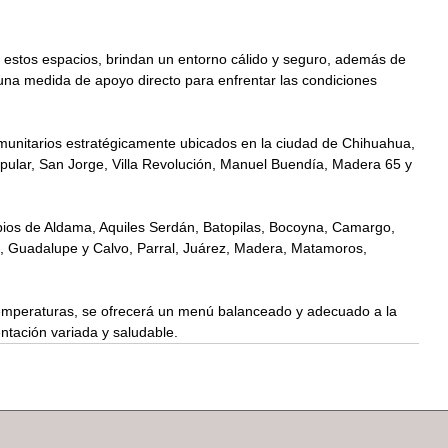
e estos espacios, brindan un entorno cálido y seguro, además de 
o una medida de apoyo directo para enfrentar las condiciones 
nitarios estratégicamente ubicados en la ciudad de Chihuahua, 
opular, San Jorge, Villa Revolución, Manuel Buendía, Madera 65 y 
ios de Aldama, Aquiles Serdán, Batopilas, Bocoyna, Camargo, 
 Guadalupe y Calvo, Parral, Juárez, Madera, Matamoros, 
emperaturas, se ofrecerá un menú balanceado y adecuado a la 
ntación variada y saludable.