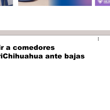
ir a comedores
riChihuahua ante bajas