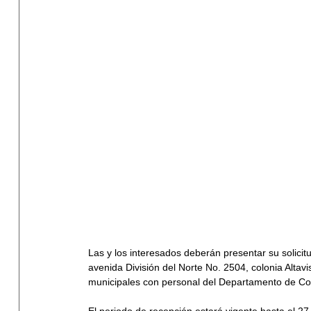
Las y los interesados deberán presentar su solicitu
avenida División del Norte No. 2504, colonia Altav
municipales con personal del Departamento de Coo
El periodo de recepción estará vigente hasta el 27 