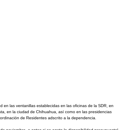
d en las ventanillas establecidas en las oficinas de la SDR, en 
ista, en la ciudad de Chihuahua, así como en las presidencias 
rdinación de Residentes adscrito a la dependencia.
de noviembre, o antes si se agota la disponibilidad presupuestal, 