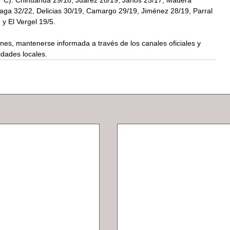
 °C): Chihuahua 29/18, Juárez 28/19, Janos 25/17, Madera 
ga 32/22, Delicias 30/19, Camargo 29/19, Jiménez 28/19, Parral 
y El Vergel 19/5. 
es, mantenerse informada a través de los canales oficiales y 
idades locales.