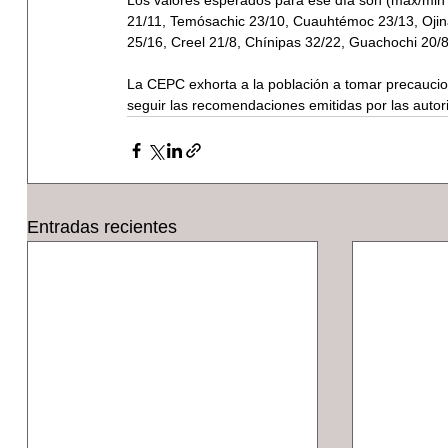
Los valores esperados para ese día son (máx/min
21/11, Temósachic 23/10, Cuauhtémoc 23/13, Ojina
25/16, Creel 21/8, Chínipas 32/22, Guachochi 20/8 
La CEPC exhorta a la población a tomar precaucion
seguir las recomendaciones emitidas por las autor
Entradas recientes