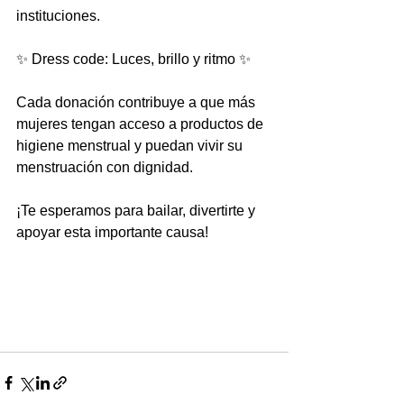
instituciones.
✨ Dress code: Luces, brillo y ritmo ✨
Cada donación contribuye a que más 
mujeres tengan acceso a productos de 
higiene menstrual y puedan vivir su 
menstruación con dignidad.
¡Te esperamos para bailar, divertirte y 
apoyar esta importante causa!
#Zumbatón2026
#MenstruaciónDigna
#MueveElCuerpoApoyaUnaCausa
#Cuauhtémoc
#InstitutoMunicipalDeLasMujeres