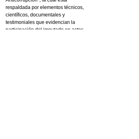
respaldada por elementos técnicos, 
científicos, documentales y 
testimoniales que evidencian la 
participación del imputado en actos 
que constituyen un probable desvío de 
recursos públicos; investigación se ha 
conducido con rigor jurídico, respeto al 
debido proceso y apego a los 
principios que rigen la procuración de 
justicia, lo que permitió demostrar ante 
el Poder Judicial de la Federación la 
legitimidad y fundamento de las 
acciones emprendidas.
Ver todo
Entradas recientes