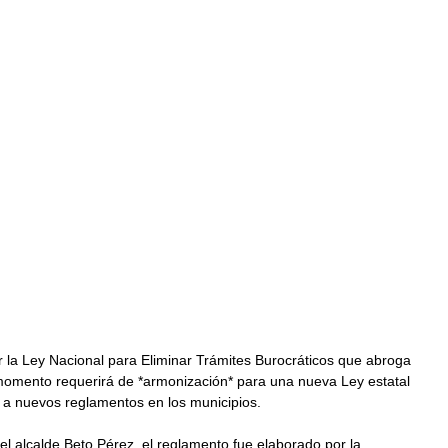
or la Ley Nacional para Eliminar Trámites Burocráticos que abroga 
momento requerirá de *armonización* para una nueva Ley estatal 
e a nuevos reglamentos en los municipios. 
el alcalde Beto Pérez, el reglamento fue elaborado por la 