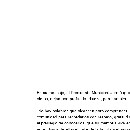
En su mensaje, el Presidente Municipal afirmó que 
nietos, dejan una profunda tristeza, pero también 
“No hay palabras que alcancen para comprender un
comunidad para recordarlos con respeto, gratitud 
el privilegio de conocerlos, que su memoria viva en
aprendimos de ellos el valor de la familia y el serv