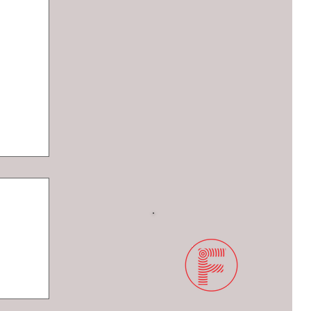
 y
as en