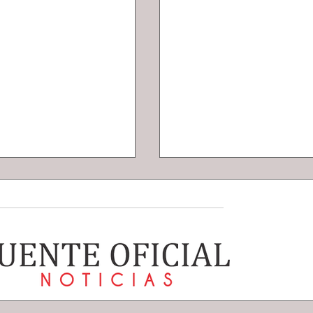
e Jaime Torres la
Lluvias muy fuertes
a Infantil de
tormentas eléctric