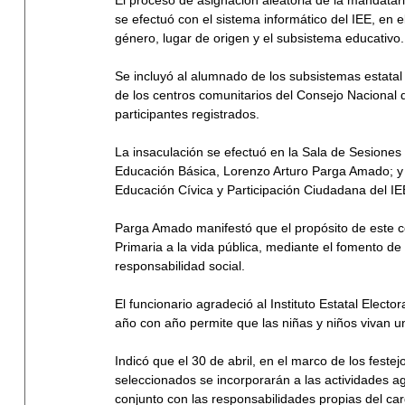
El proceso de asignación aleatoria de la mandataria
se efectuó con el sistema informático del IEE, en
género, lugar de origen y el subsistema educativo.
Se incluyó al alumnado de los subsistemas estatal 
de los centros comunitarios del Consejo Nacional 
participantes registrados.
La insaculación se efectuó en la Sala de Sesiones
Educación Básica, Lorenzo Arturo Parga Amado; y e
Educación Cívica y Participación Ciudadana del IE
Parga Amado manifestó que el propósito de este 
Primaria a la vida pública, mediante el fomento de l
responsabilidad social.
El funcionario agradeció al Instituto Estatal Elec
año con año permite que las niñas y niños vivan u
Indicó que el 30 de abril, en el marco de los festejo
seleccionados se incorporarán a las actividades 
conjunto con las responsabilidades propias del car