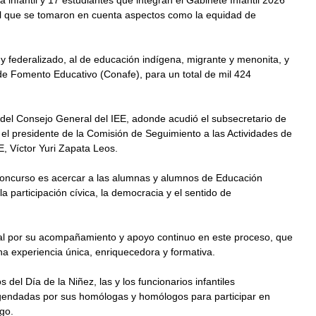
 infantil y 17 estudiantes que integran el Gabinete Infantil 2026 
 el que se tomaron en cuenta aspectos como la equidad de 
y federalizado, al de educación indígena, migrante y menonita, y 
de Fomento Educativo (Conafe), para un total de mil 424 
 del Consejo General del IEE, adonde acudió el subsecretario de 
l presidente de la Comisión de Seguimiento a las Actividades de 
E, Víctor Yuri Zapata Leos.
concurso es acercar a las alumnas y alumnos de Educación 
a participación cívica, la democracia y el sentido de 
toral por su acompañamiento y apoyo continuo en este proceso, que 
na experiencia única, enriquecedora y formativa.
s del Día de la Niñez, las y los funcionarios infantiles 
agendadas por sus homólogas y homólogos para participar en 
go.