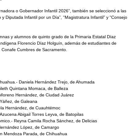
nadora o Gobernador Infantil 2026”, también se seleccionó a las 
y Diputada Infantil por un Día”, “Magistratura Infantil” y “Consejo 
mnas y alumnos de quinto grado de la Primaria Estatal Díaz 
a Indígena Florencio Díaz Holguín, además de estudiantes de 
 de Conafe Cumbres de Sacramento.
 Chihuahua.- Daniela Hernández Trejo, de Ahumada 
mileth Quintana Momaca, de Balleza
na Moreno Hernández, de Ciudad Juárez
 Yáñez, de Galeana 
arela Hernández, de Cuauhtémoc
 Azucena Abigail Torres Leyva, de Batopilas
nómico.- Reyna Camila Rocha Sánchez, de Delicias 
na Hernández López, de Camargo
aylen Mendoza Parada, de Chihuahua