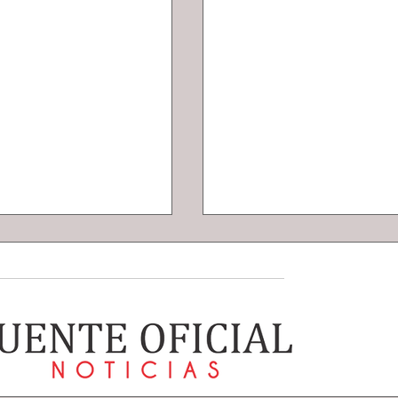
tan la Ruta
Realizó AEI 187