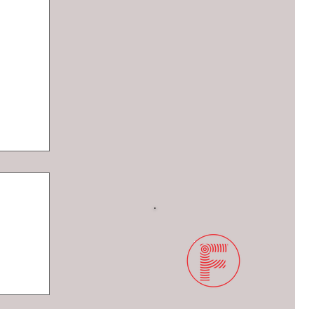
 y
as en