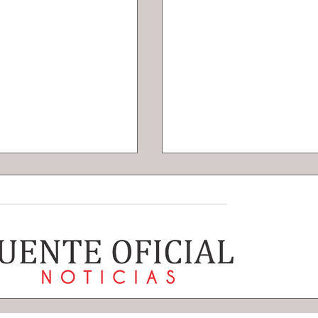
e Jaime Torres la
Lluvias muy fuertes
a Infantil de
tormentas eléctric