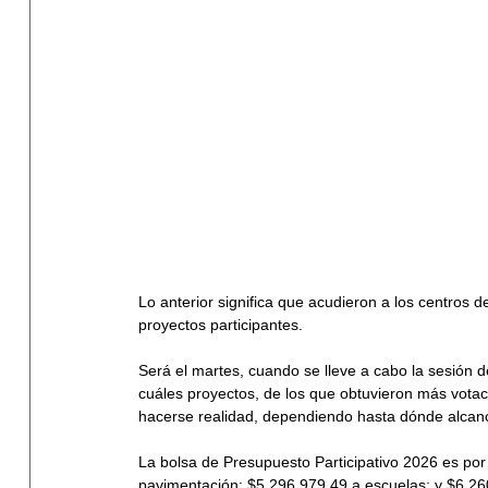
Lo anterior significa que acudieron a los centros d
proyectos participantes.
Será el martes, cuando se lleve a cabo la sesión 
cuáles proyectos, de los que obtuvieron más votaci
hacerse realidad, dependiendo hasta dónde alcan
La bolsa de Presupuesto Participativo 2026 es po
pavimentación; $5,296,979.49 a escuelas; y $6,260